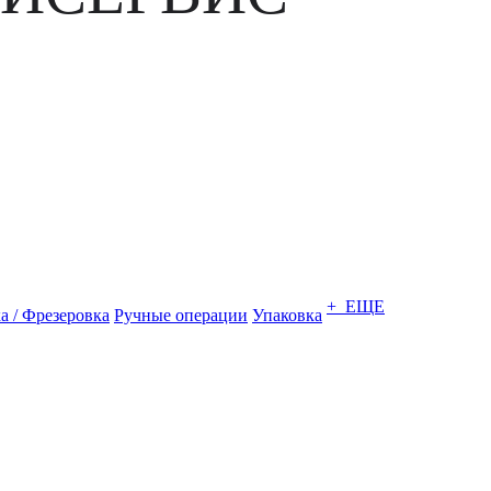
+ ЕЩЕ
а / Фрезеровка
Ручные операции
Упаковка