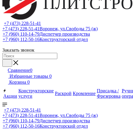
ПЛИТСТРО
+7 (473) 228-51-41
+7 (473) 228-51-41
Воронеж, ул.Свободы 75 (ж)
+7 (960) 110-14-79
Диспетчер производства
+7 (960) 112-50-16
Конструкторский отдел
Заказать звонок
Сравнение
0
Избранные товары
0
Корзина
0
Конструкторские
Присадка /
Ручн
Раскрой
Кромление
Акции
услуги
Фрезеровка
опер
+7 (473) 228-51-41
+7 (473) 228-51-41
Воронеж, ул.Свободы 75 (ж)
+7 (960) 110-14-79
Диспетчер производства
+7 (960) 112-50-16
Конструкторский отдел