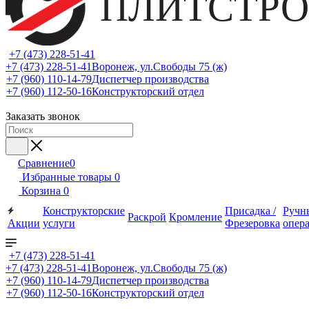
ПЛИТСТРО
+7 (473) 228-51-41
+7 (473) 228-51-41
Воронеж, ул.Свободы 75 (ж)
+7 (960) 110-14-79
Диспетчер производства
+7 (960) 112-50-16
Конструкторский отдел
Заказать звонок
Сравнение
0
Избранные товары
0
Корзина
0
Конструкторские
Присадка /
Ручн
Раскрой
Кромление
Акции
услуги
Фрезеровка
опер
+7 (473) 228-51-41
+7 (473) 228-51-41
Воронеж, ул.Свободы 75 (ж)
+7 (960) 110-14-79
Диспетчер производства
+7 (960) 112-50-16
Конструкторский отдел