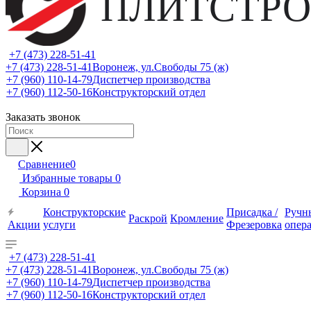
ПЛИТСТРО
+7 (473) 228-51-41
+7 (473) 228-51-41
Воронеж, ул.Свободы 75 (ж)
+7 (960) 110-14-79
Диспетчер производства
+7 (960) 112-50-16
Конструкторский отдел
Заказать звонок
Сравнение
0
Избранные товары
0
Корзина
0
Конструкторские
Присадка /
Ручн
Раскрой
Кромление
Акции
услуги
Фрезеровка
опер
+7 (473) 228-51-41
+7 (473) 228-51-41
Воронеж, ул.Свободы 75 (ж)
+7 (960) 110-14-79
Диспетчер производства
+7 (960) 112-50-16
Конструкторский отдел