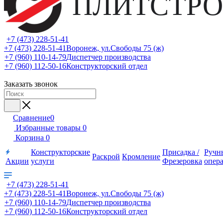
ПЛИТСТРО
+7 (473) 228-51-41
+7 (473) 228-51-41
Воронеж, ул.Свободы 75 (ж)
+7 (960) 110-14-79
Диспетчер производства
+7 (960) 112-50-16
Конструкторский отдел
Заказать звонок
Сравнение
0
Избранные товары
0
Корзина
0
Конструкторские
Присадка /
Ручн
Раскрой
Кромление
Акции
услуги
Фрезеровка
опер
+7 (473) 228-51-41
+7 (473) 228-51-41
Воронеж, ул.Свободы 75 (ж)
+7 (960) 110-14-79
Диспетчер производства
+7 (960) 112-50-16
Конструкторский отдел