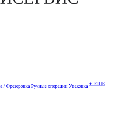
+ ЕЩЕ
а / Фрезеровка
Ручные операции
Упаковка