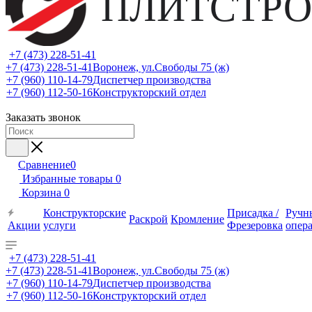
ПЛИТСТРО
+7 (473) 228-51-41
+7 (473) 228-51-41
Воронеж, ул.Свободы 75 (ж)
+7 (960) 110-14-79
Диспетчер производства
+7 (960) 112-50-16
Конструкторский отдел
Заказать звонок
Сравнение
0
Избранные товары
0
Корзина
0
Конструкторские
Присадка /
Ручн
Раскрой
Кромление
Акции
услуги
Фрезеровка
опер
+7 (473) 228-51-41
+7 (473) 228-51-41
Воронеж, ул.Свободы 75 (ж)
+7 (960) 110-14-79
Диспетчер производства
+7 (960) 112-50-16
Конструкторский отдел