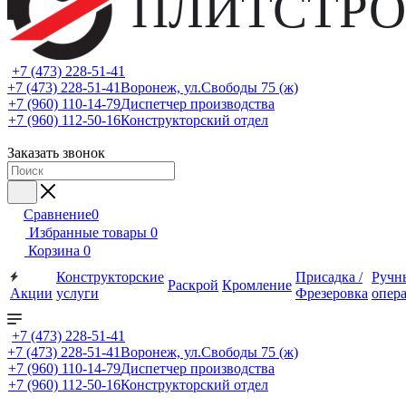
ПЛИТСТРО
+7 (473) 228-51-41
+7 (473) 228-51-41
Воронеж, ул.Свободы 75 (ж)
+7 (960) 110-14-79
Диспетчер производства
+7 (960) 112-50-16
Конструкторский отдел
Заказать звонок
Сравнение
0
Избранные товары
0
Корзина
0
Конструкторские
Присадка /
Ручн
Раскрой
Кромление
Акции
услуги
Фрезеровка
опер
+7 (473) 228-51-41
+7 (473) 228-51-41
Воронеж, ул.Свободы 75 (ж)
+7 (960) 110-14-79
Диспетчер производства
+7 (960) 112-50-16
Конструкторский отдел