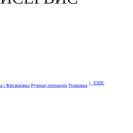
+ ЕЩЕ
а / Фрезеровка
Ручные операции
Упаковка